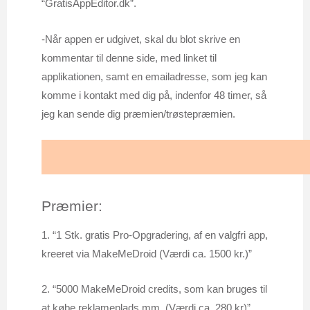
“GratisAppEditor.dk”.
-Når appen er udgivet, skal du blot skrive en
kommentar til denne side, med linket til
applikationen, samt en emailadresse, som jeg kan
komme i kontakt med dig på, indenfor 48 timer, så
jeg kan sende dig præmien/trøstepræmien.
Præmier:
1. “1 Stk. gratis Pro-Opgradering, af en valgfri app,
kreeret via MakeMeDroid (Værdi ca. 1500 kr.)”
2. “5000 MakeMeDroid credits, som kan bruges til
at købe reklameplads mm. (Værdi ca. 280 kr)”