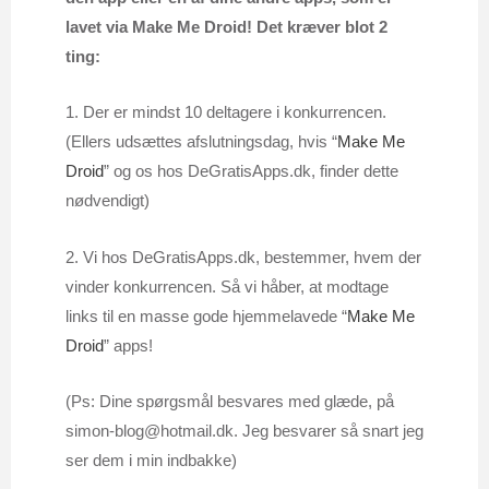
lavet via Make Me Droid! Det kræver blot 2
ting:
1. Der er mindst 10 deltagere i konkurrencen.
(Ellers udsættes afslutningsdag, hvis “
Make Me
Droid
” og os hos DeGratisApps.dk, finder dette
nødvendigt)
2. Vi hos DeGratisApps.dk, bestemmer, hvem der
vinder konkurrencen. Så vi håber, at modtage
links til en masse gode hjemmelavede “
Make Me
Droid
” apps!
(Ps: Dine spørgsmål besvares med glæde, på
simon-blog@hotmail.dk. Jeg besvarer så snart jeg
ser dem i min indbakke)