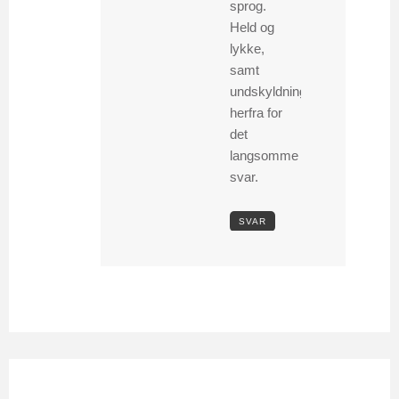
sprog.
Held og
lykke,
samt
undskyldning
herfra for
det
langsomme
svar.
SVAR