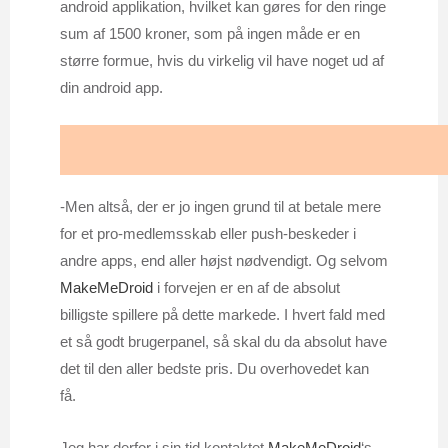
android applikation, hvilket kan gøres for den ringe
sum af 1500 kroner, som på ingen måde er en
større formue, hvis du virkelig vil have noget ud af
din android app.
-Men altså, der er jo ingen grund til at betale mere
for et pro-medlemsskab eller push-beskeder i
andre apps, end aller højst nødvendigt. Og selvom
MakeMeDroid
i forvejen er en af de absolut
billigste spillere på dette markede. I hvert fald med
et så godt brugerpanel, så skal du da absolut have
det til den aller bedste pris. Du overhovedet kan
få.
Jeg har derfor i sin tid kontaktet
MakeMeDroid
‘s